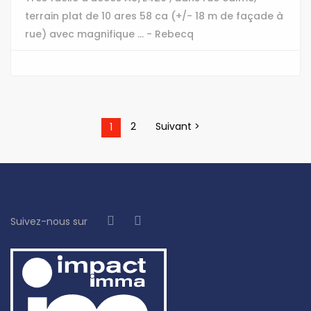
terrain plat de 10 ares 58 ca (+/- 18 m de façade à
rue) avec magnifique ... - Rebecq
2
Suivant >
1
Suivez-nous sur