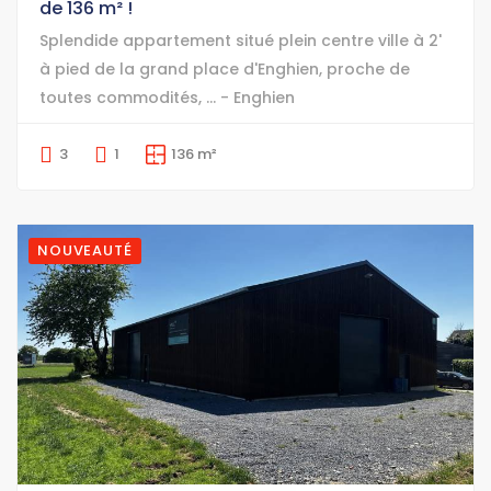
de 136 m² !
Splendide appartement situé plein centre ville à 2'
à pied de la grand place d'Enghien, proche de
toutes commodités, ... - Enghien
3
1
136 m²
NOUVEAUTÉ