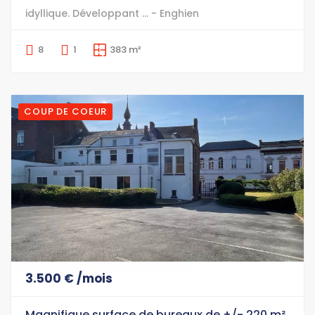
idyllique. Développant ... - Enghien
8
1
383 m²
COUP DE COEUR
3.500 € /mois
Magnifique surface de bureaux de +/- 220 m²