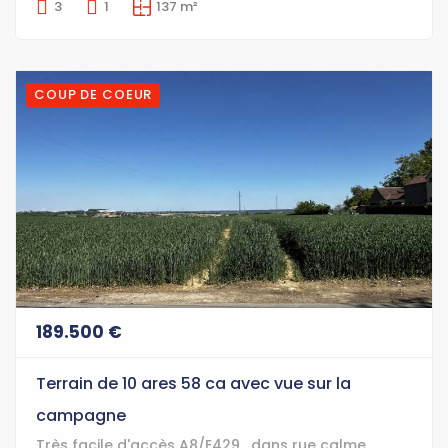
3
1
137 m²
COUP DE COEUR
189.500 €
Terrain de 10 ares 58 ca avec vue sur la
campagne
Très facile d'accès A8/E429 , dans rue calme,